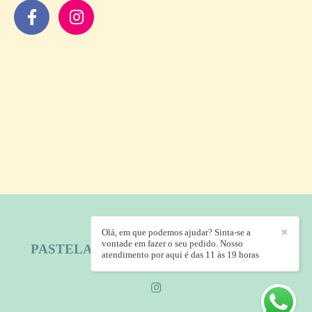
Olá, em que podemos ajudar? Sinta-se a
✕
vontade em fazer o seu pedido. Nosso
PASTELARIA PRINCESA BRASILEIRA
/
atendimento por aqui é das 11 às 19 horas
CONTATO